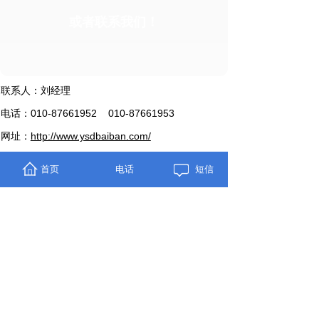
或者联系我们！
联系人：刘经理
电话：010-87661952 010-87661953
网址：
http://www.ysdbaiban.com/
地址：北京市通州区宋庄镇翟里工业区198号
首页
电话
短信
主营：
北京教学黑板
,
北京玻璃白板
,
北京软木板
网站地图
技术支持：186 3806 5345（微信同号）
备案号：京ICP备17001345号-1