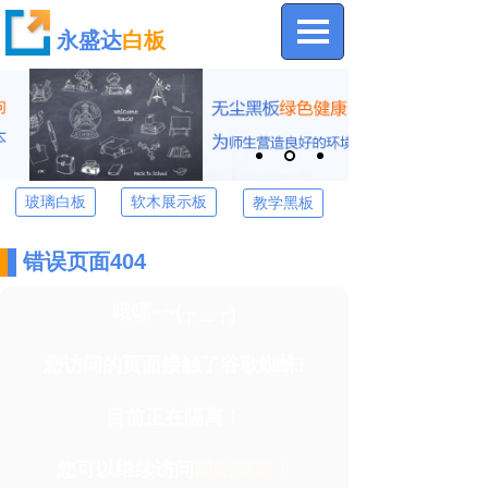
永盛达
白板
玻璃白板
软木展示板
教学黑板
错误页面404
哦嚯~~(┬＿┬)
您访问的页面接触了谷歌蜘蛛!
目前正在隔离！
您可以继续访问
网站首页！